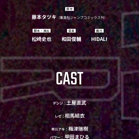
原作
藤本タツキ
（集英社ジャンプコミックス刊）
脚本・演出
音楽
振付
松崎史也
和田俊輔
HIDALI
CAST
土屋直武
デンジ：
相馬結衣
レゼ：
梅津瑞樹
早川アキ：
甲田まひる
パワー：