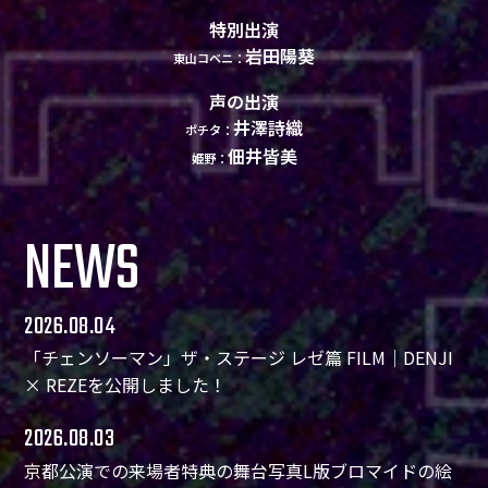
特別出演
岩田陽葵
東山コベニ：
声の出演
井澤詩織
ポチタ：
佃井皆美
姫野：
NEWS
2026.08.04
「チェンソーマン」ザ・ステージ レゼ篇 FILM｜DENJI
× REZEを公開しました！
2026.08.03
京都公演での来場者特典の舞台写真L版ブロマイドの絵