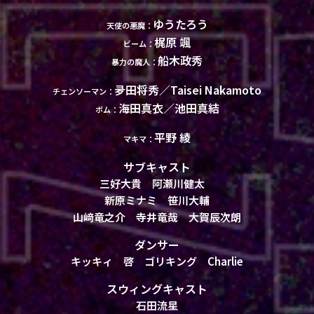
ゆうたろう
天使の悪魔：
梶原 颯
ビーム：
船木政秀
暴力の魔人：
夛田将秀／Taisei Nakamoto
チェンソーマン：
海田真衣／池田真結
ボム：
平野 綾
マキマ：
サブキャスト
三好大貴 阿瀬川健太
新原ミナミ 笹川大輔
山﨑竜之介 寺井竜哉 大賀辰次朗
ダンサー
キッキィ 啓 ゴリキング Charlie
スウィングキャスト
石田流星